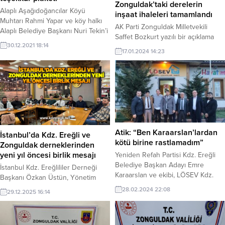
Zonguldak’taki derelerin
Alaplı Aşağıdoğancılar Köyü
inşaat ihaleleri tamamlandı
Muhtarı Rahmi Yapar ve köy halkı
AK Parti Zonguldak Milletvekili
Alaplı Belediye Başkanı Nuri Tekin’i
Saffet Bozkurt yazılı bir açıklama
ziyaret ederek yapılan
30.12.2021 18:14
yaparak; Acılık, Kaymak ve Ercek
hizmetlerinden dolayı teşekkür
17.01.2024 14:23
derelerinin ıslah ve inşaat
plaketi verdi.
ihalelerinin tamamlandığını belirtti.
Atik: “Ben Karaarslan’lardan
İstanbul’da Kdz. Ereğli ve
kötü birine rastlamadım”
Zonguldak derneklerinden
yeni yıl öncesi birlik mesajı
Yeniden Refah Partisi Kdz. Ereğli
Belediye Başkan Adayı Emre
İstanbul Kdz. Ereğlililer Derneği
Karaarslan ve ekibi, LÖSEV Kdz.
Başkanı Özkan Üstün, Yönetim
Ereğli Şube Başkanı Tarkan Atik’i
Kurulu üyeleri; Av. Furkan Cebeci
28.02.2024 22:08
29.12.2025 16:14
ziyaret etti.
ve Ezengin Grup’tan Hüseyin
Ezengin ile birlikte; Zonguldak
Dernekler Federasyonu Başkanı