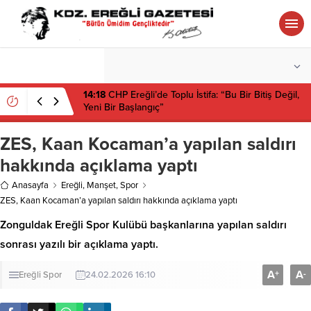
°C
ZONGULDAK
AZ BULUTLU
14:18
CHP Ereğli’de Toplu İstifa: “Bu Bir Bitiş Değil,
Yeni Bir Başlangıç”
ZES, Kaan Kocaman’a yapılan saldırı
hakkında açıklama yaptı
Anasayfa
Ereğli
,
Manşet
,
Spor
ZES, Kaan Kocaman’a yapılan saldırı hakkında açıklama yaptı
Zonguldak Ereğli Spor Kulübü başkanlarına yapılan saldırı
sonrası yazılı bir açıklama yaptı.
A
A
+
-
Ereğli
Spor
24.02.2026 16:10