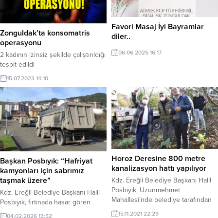
Favori Masaj İyi Bayramlar
Zonguldak’ta konsomatris
diler..
operasyonu
06.06.2025 16:17
2 kadının izinsiz şekilde çalıştırıldığı
tespit edildi
15.07.2023 14:10
Horoz Deresine 800 metre
Başkan Posbıyık: “Hafriyat
kanalizasyon hattı yapılıyor
kamyonları için sabrımız
taşmak üzere”
Kdz. Ereğli Belediye Başkanı Halil
Posbıyık, Uzunmehmet
Kdz. Ereğli Belediye Başkanı Halil
Mahallesi’nde belediye tarafından
Posbıyık, fırtınada hasar gören
yapılan alt yapı çalışmalarını yerinde
Askeriye Limanının yeniden
15.11.2021 22:29
04.02.2026 13:52