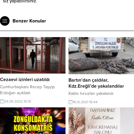
siz yapabilirsiniz.
Benzer Konular
Cezaevi izinleri uzatıldı
Bartın’dan çaldılar,
Kdz.Ereğli’de yakalandılar
Cumhurbaşkanı Recep Tayyip
Erdoğan açıkladı
Kablo hırsızları yakalandı
24.05.2022 15:10
16.12.2021 15:44