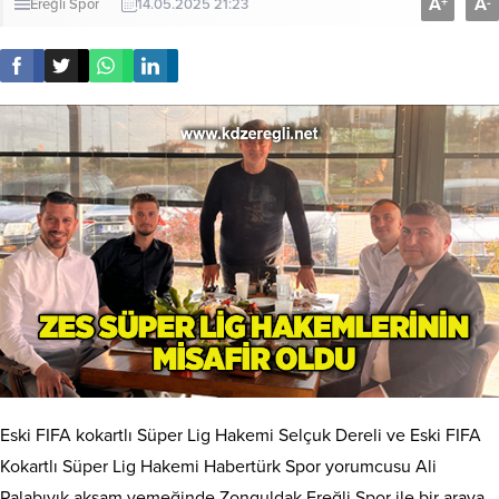
A
A
+
-
Ereğli
Spor
14.05.2025 21:23
Eski FIFA kokartlı Süper Lig Hakemi Selçuk Dereli ve Eski FIFA
Kokartlı Süper Lig Hakemi Habertürk Spor yorumcusu Ali
Palabıyık akşam yemeğinde Zonguldak Ereğli Spor ile bir araya