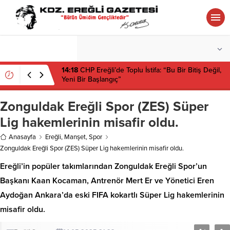
°C
ZONGULDAK
AZ BULUTLU
14:18
CHP Ereğli’de Toplu İstifa: “Bu Bir Bitiş Değil,
Yeni Bir Başlangıç”
Zonguldak Ereğli Spor (ZES) Süper
Lig hakemlerinin misafir oldu.
Anasayfa
Ereğli
,
Manşet
,
Spor
Zonguldak Ereğli Spor (ZES) Süper Lig hakemlerinin misafir oldu.
Ereğli’in popüler takımlarından Zonguldak Ereğli Spor’un
Başkanı Kaan Kocaman, Antrenör Mert Er ve Yönetici Eren
Aydoğan Ankara’da eski FIFA kokartlı Süper Lig hakemlerinin
misafir oldu.