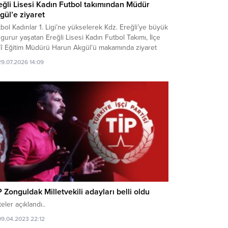
eğli Lisesi Kadın Futbol takımından Müdür
gül’e ziyaret
bol Kadınlar 1. Ligi’ne yükselerek Kdz. Ereğli’ye büyük
 gurur yaşatan Ereğli Lisesi Kadın Futbol Takımı, İlçe
llî Eğitim Müdürü Harun Akgül’ü makamında ziyaret
.
29.07.2026 14:09
P Zonguldak Milletvekili adayları belli oldu
teler açıklandı..
09.04.2023 22:12