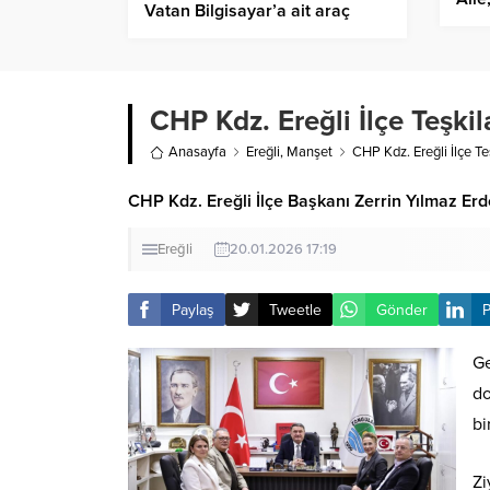
Vatan Bilgisayar’a ait araç
kaza yaptı
CHP Kdz. Ereğli İlçe Teşki
Anasayfa
Ereğli
,
Manşet
CHP Kdz. Ereğli İlçe T
CHP Kdz. Ereğli İlçe Başkanı Zerrin Yılmaz Er
Ereğli
20.01.2026 17:19
Paylaş
Tweetle
Gönder
P
Ge
do
bi
Zi