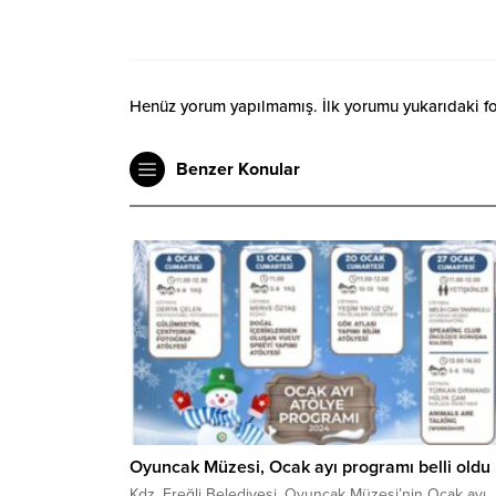
Henüz yorum yapılmamış. İlk yorumu yukarıdaki form
Benzer Konular
Oyuncak Müzesi, Ocak ayı programı belli oldu
Kdz. Ereğli Belediyesi, Oyuncak Müzesi’nin Ocak ayı