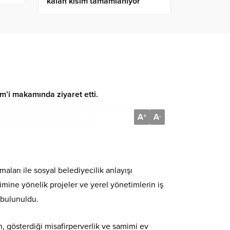
kalan kısım tamamlanıyor
m’i makamında ziyaret etti.
A
A
+
-
ları ile sosyal belediyecilik anlayışı
imine yönelik projeler ve yerel yönetimlerin iş
e bulunuldu.
, gösterdiği misafirperverlik ve samimi ev