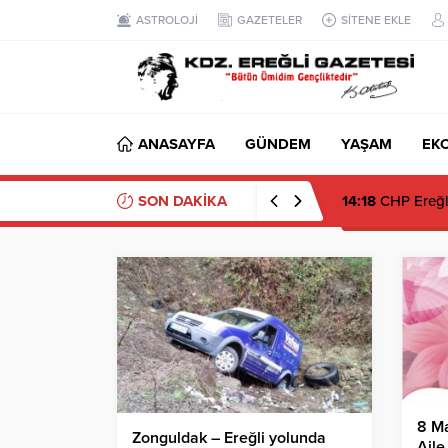
ASTROLOJİ
GAZETELER
SİTENE EKLE
ANASAYFA
GÜNDEM
YAŞAM
EK
SON DAKİKA
14:18
CHP Ereğli’
8 Ma
Zonguldak – Ereğli yolunda
Aile