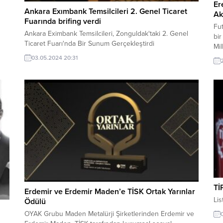
Er
Ankara Exımbank Temsilcileri 2. Genel Ticaret
Ak
Fuarında brifing verdi
Fut
Ankara Eximbank Temsilcileri, Zonguldak'taki 2. Genel
bir
Ticaret Fuarı'nda Bir Sunum Gerçekleştirdi
Mi
etti
03.05.2024 20:31
Tİ
Erdemir ve Erdemir Maden’e TİSK Ortak Yarınlar
Lis
Ödülü
OYAK Grubu Maden Metalürji Şirketlerinden Erdemir ve