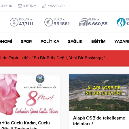
ÜYELİK
İLETİŞİM
YAZARLAR
DOLAR
EURO
ALTIN
B
47,7111
55,1881
6.660,55
1
ONOMİ
SPOR
POLİTİKA
SAĞLIK
EĞİTİM
YAZAR
de Toplu İstifa: “Bu Bir Bitiş Değil, Yeni Bir Başlangıç”
Alaplı OSB’de tekelleşme
rt’ta Güçlü Kadın, Güçlü
iddiaları..!
, Güçlü Toplum için…