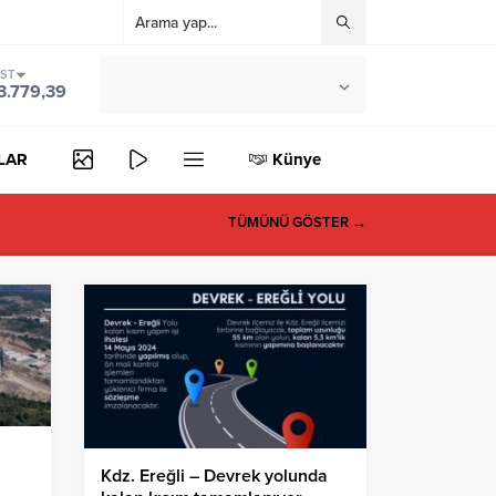
IST
°C
ZONGULDAK
3.779,39
PARÇALI BULUTLU
LAR
Künye
TÜMÜNÜ GÖSTER →
Kdz. Ereğli – Devrek yolunda