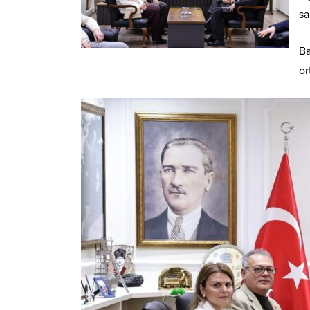
sa
Ba
or