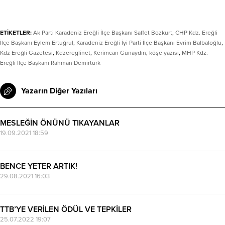
ETİKETLER:
Ak Parti Karadeniz Ereğli İlçe Başkanı Saffet Bozkurt
,
CHP Kdz. Ereğli
İlçe Başkanı Eylem Ertuğrul
,
Karadeniz Ereğli İyi Parti İlçe Başkanı Evrim Balbaloğlu
,
Kdz Ereğli Gazetesi
,
Kdzereglinet
,
Kerimcan Günaydın
,
köşe yazısı
,
MHP Kdz.
Ereğli İlçe Başkanı Rahman Demirtürk
Yazarın Diğer Yazıları
MESLEĞİN ÖNÜNÜ TIKAYANLAR
19.09.2021 18:59
BENCE YETER ARTIK!
29.08.2021 16:03
TTB’YE VERİLEN ÖDÜL VE TEPKİLER
25.07.2022 19:07