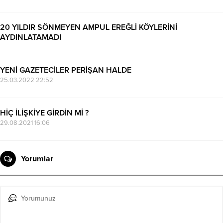
20 YILDIR SÖNMEYEN AMPUL EREĞLİ KÖYLERİNİ
AYDINLATAMADI
04.12.2021 21:56
YENİ GAZETECİLER PERİŞAN HALDE
25.03.2022 22:52
HİÇ İLİŞKİYE GİRDİN Mİ ?
29.08.2021 16:06
Yorumlar