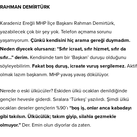
RAHMAN DEMİRTÜRK
Karadeniz Ereğli MHP İlçe Başkanı Rahman Demirtürk,
yazabilecek çok bir şey yok. Telefon açmama sorunu
yaşamıyorum.
Çünkü kendisini hiç arama gereği duymadım.
Neden diyecek olursanız: “Sıfır icraat, sıfır hizmet, sıfır da
sıfır…” derim.
Kendisinde tam bir ‘Başkan’ duruşu olduğunu
söyleyebilirim.
Fakat boş duruş, icraate vuruş sergilemez.
Aktif
olmak lazım başkanım. MHP yavaş yavaş dökülüyor.
Nerede o eski ülkücüler? Eskiden ülkü ocakları denildiğinde
gençler hevesle giderdi. Sıralara ‘Türkeş’ yazılırdı. Şimdi ülkü
ocakları deseler gençlerin %90’ı
“boş iş, onlar anca kabadayı
gibi takılsın. Ülkücülük; takım giyip, silahla gezmekle
olmuyor.”
Der. Emin olun diyorlar da zaten.