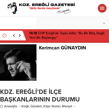
°C
ZONGULDAK
AZ BULUTLU
14:18
CHP Ereğli’de Toplu İstifa: “Bu Bir Bitiş Değil,
Yeni Bir Başlangıç”
Kerimcan GÜNAYDIN
KDZ. EREĞLİ’DE İLÇE
BAŞKANLARININ DURUMU
Anasayfa
Ereğli
,
Gündem
,
Köşe Yazıları
,
Manşet